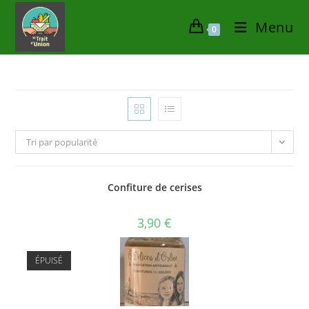
Skip
Menu
to
0
content
Tri par popularité
Confiture de cerises
3,90
€
ÉPUISÉ