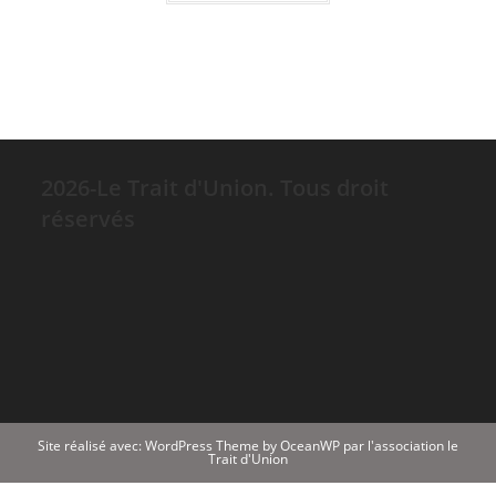
2026-Le Trait d'Union. Tous droit
réservés
Site réalisé avec: WordPress Theme by OceanWP par l'association le
Trait d'Union